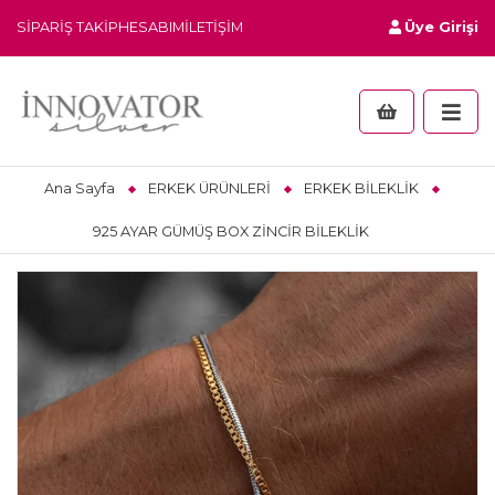
SIPARIŞ TAKIP
HESABIM
İLETIŞIM
Üye Girişi
Ana Sayfa
ERKEK ÜRÜNLERİ
ERKEK BİLEKLİK
925 AYAR GÜMÜŞ BOX ZİNCİR BİLEKLİK