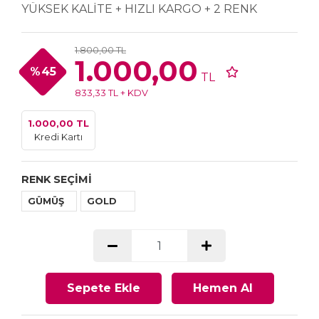
YÜKSEK KALİTE + HIZLI KARGO + 2 RENK
1.800,00 TL
1.000,00
%45
TL
833,33 TL + KDV
1.000,00 TL
Kredi Kartı
RENK SEÇİMİ
GÜMÜŞ
GOLD
Sepete Ekle
Hemen Al