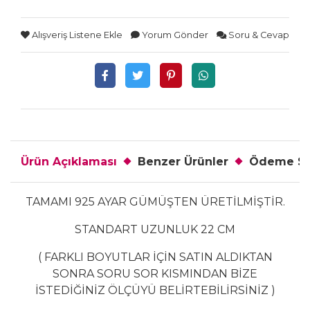
Alışveriş Listene Ekle
Yorum Gönder
Soru & Cevap
Ürün Açıklaması
Benzer Ürünler
Ödeme Se
TAMAMI 925 AYAR GÜMÜŞTEN ÜRETİLMİŞTİR.
STANDART UZUNLUK 22 CM
( FARKLI BOYUTLAR İÇİN SATIN ALDIKTAN
SONRA SORU SOR KISMINDAN BİZE
İSTEDİĞİNİZ ÖLÇÜYÜ BELİRTEBİLİRSİNİZ )