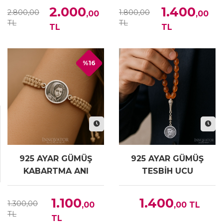
2.000
1.400
2.800,00
1.800,00
,00
,00
TL
TL
TL
TL
%16
925 AYAR GÜMÜŞ
925 AYAR GÜMÜŞ
KABARTMA ANI
TESBİH UCU
BİLEKLİK
1.100
1.400
1.300,00
,00
,00
TL
TL
TL