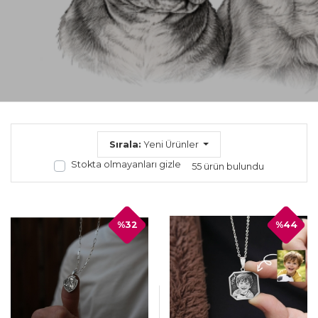
Sırala:
Yeni Ürünler
Stokta olmayanları gizle
55 ürün bulundu
%32
%44