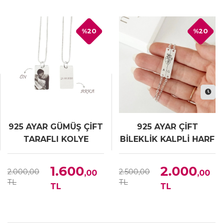
%20
%20
925 AYAR GÜMÜŞ ÇİFT
925 AYAR ÇİFT
TARAFLI KOLYE
BİLEKLİK KALPLİ HARF
SET ( 2 ADET )
1.600
2.000
2.000,00
2.500,00
,00
,00
TL
TL
TL
TL