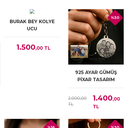
%30
BURAK BEY KOLYE
UCU
1.500
,00
TL
925 AYAR GÜMÜŞ
PİXAR TASARIM
ANAHTARLIK
1.400
2.000,00
,00
TL
TL
%16
%30