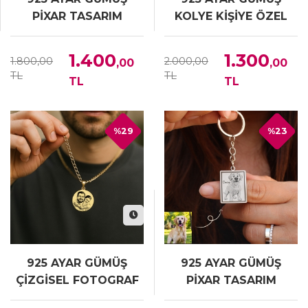
PİXAR TASARIM
KOLYE KİŞİYE ÖZEL
ANAHTARLIK
TARİHLİ KOLYE
1.400
1.300
1.800,00
2.000,00
,00
,00
TL
TL
TL
TL
%29
%23
925 AYAR GÜMÜŞ
925 AYAR GÜMÜŞ
ÇİZGİSEL FOTOGRAF
PİXAR TASARIM
KOLYE
RESİMLİ ANAHTARLIK