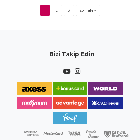
1
2
3
sonraki »
Bizi Takip Edin