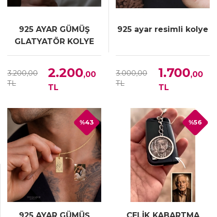
925 AYAR GÜMÜŞ
925 ayar resimli kolye
GLATYATÖR KOLYE
2.200
1.700
3.200,00
3.000,00
,00
,00
TL
TL
TL
TL
%43
%56
925 AYAR GÜMÜŞ
ÇELİK KABARTMA