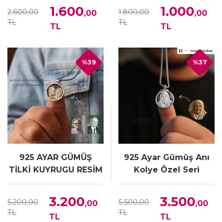
1.600
1.000
2.600,00
1.800,00
,00
,00
TL
TL
TL
TL
%39
%37
925 AYAR GÜMÜŞ
925 Ayar Gümüş Anı
TİLKİ KUYRUGU RESİM
Kolye Özel Seri
KOLYE
3.200
3.500
5.200,00
5.500,00
,00
,00
TL
TL
TL
TL