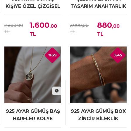
KİŞİYE ÖZEL ÇİZGİSEL
TASARIM ANAHTARLIK
KOLYE
1.600
880
2.800,00
2.000,00
,00
,00
TL
TL
TL
TL
%39
%45
925 AYAR GÜMÜŞ BAŞ
925 AYAR GÜMÜŞ BOX
HARFLER KOLYE
ZİNCİR BİLEKLİK