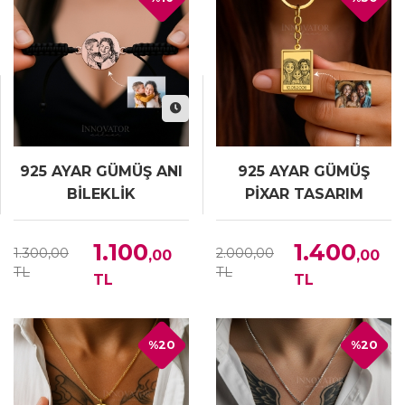
925 AYAR GÜMÜŞ ANI
925 AYAR GÜMÜŞ
BİLEKLİK
PİXAR TASARIM
ANAHTARLIK
1.100
1.400
1.300,00
2.000,00
,00
,00
TL
TL
TL
TL
%20
%20