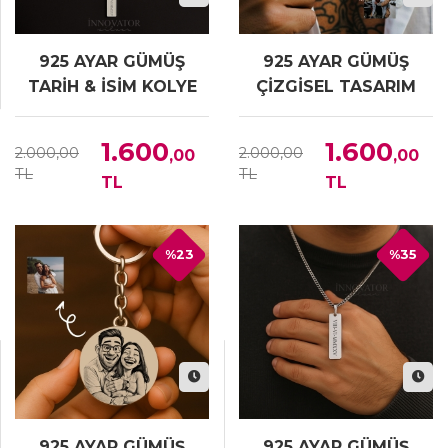
925 AYAR GÜMÜŞ
925 AYAR GÜMÜŞ
TARİH & İSİM KOLYE
ÇİZGİSEL TASARIM
FOTOGRAF KOLYE
1.600
1.600
2.000,00
2.000,00
,00
,00
TL
TL
TL
TL
%23
%35
925 AYAR GÜMÜŞ
925 AYAR GÜMÜŞ