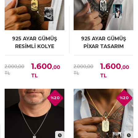
925 AYAR GÜMÜŞ
925 AYAR GÜMÜŞ
RESİMLİ KOLYE
PİXAR TASARIM
RESİMLİ KOLYE
1.600
1.600
2.000,00
2.000,00
,00
,00
TL
TL
TL
TL
%20
%20