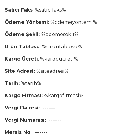
Satıcı Faks
: %saticifaks%
Ödeme Yöntemi:
%odemeyontemi%
Ödeme Şekli:
%odemesekli%
Ürün Tablosu
: %uruntablosu%
Kargo Ücreti
: %kargoucreti%
Site Adresi:
%siteadresi%
Tarih:
%tarih%
Kargo Firması:
%kargofirmasi%
Vergi Dairesi:
-------
Vergi Numarası:
-------
Mersis No:
-------