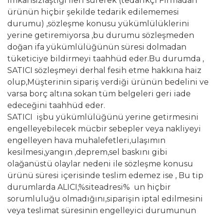
imkansızlaştığı ileri sürerek (tedarikçi Firmadan
ürünün hiçbir şekilde tedarik edilememesi
durumu) ,sözleşme konusu yükümlülüklerini
yerine getiremiyorsa ,bu durumu sözleşmeden
doğan ifa yükümlülüğünün süresi dolmadan
tüketiciye bildirmeyi taahhüd eder.Bu durumda ,
SATICI sözleşmeyi derhal fesih etme hakkına haiz
olup,Müşterinin sipariş verdiği ürünün bedelini ve
varsa borç altına sokan tüm belgeleri geri iade
edeceğini taahhüd eder.
SATICI işbu yükümlülüğünü yerine getirmesini
engelleyebilecek mücbir sebepler veya nakliyeyi
engelleyen hava muhalefetleri,ulaşımın
kesilmesi,yangın ,deprem,sel baskını gibi
olağanüstü olaylar nedeni ile sözleşme konusu
ürünü süresi içerisinde teslim edemez ise , Bu tip
durumlarda ALICI,%siteadresi% un hiçbir
sorumluluğu olmadığını,siparişin iptal edilmesini
veya teslimat süresinin engelleyici durumunun