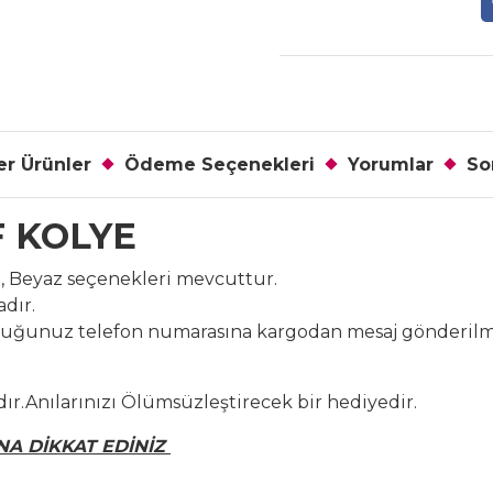
r Ürünler
Ödeme Seçenekleri
Yorumlar
So
F KOLYE
n, Beyaz seçenekleri mevcuttur.
dır.
duğunuz telefon numarasına kargodan mesaj gönderilmek
ıdır.Anılarınızı Ölümsüzleştirecek bir hediyedir.
A DİKKAT EDİNİZ