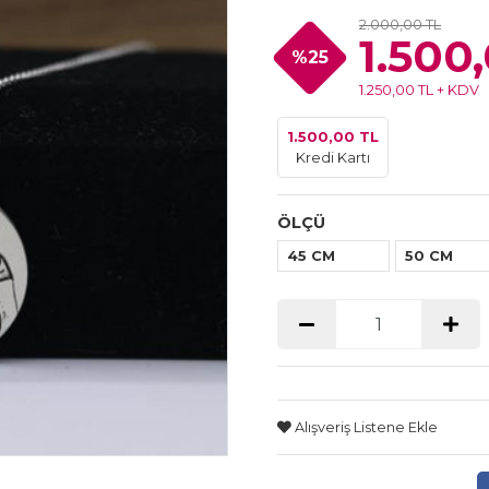
2.000,00 TL
1.500
%25
1.250,00 TL + KDV
1.500,00 TL
Kredi Kartı
ÖLÇÜ
45 CM
50 CM
Alışveriş Listene Ekle