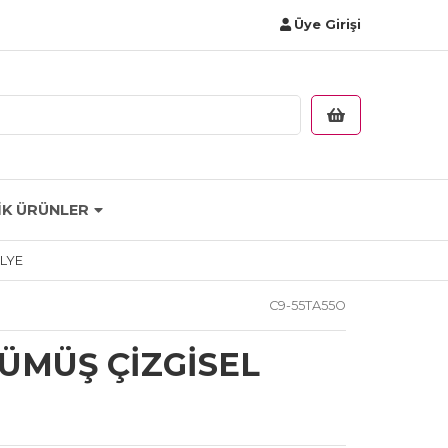
Üye Girişi
İK ÜRÜNLER
OLYE
C9-55TA55O
GÜMÜŞ ÇİZGİSEL