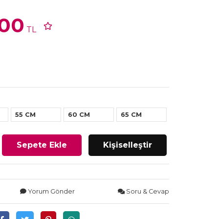
,00
TL
55 CM
60 CM
65 CM
Sepete Ekle
Kişiselleştir
Yorum Gönder
Soru & Cevap