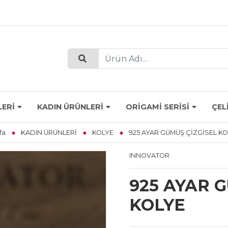
LERİ
KADIN ÜRÜNLERİ
ORİGAMİ SERİSİ
ÇEL
fa
KADIN ÜRÜNLERİ
KOLYE
925 AYAR GÜMÜŞ ÇİZGİSEL K
INNOVATOR
925 AYAR 
KOLYE