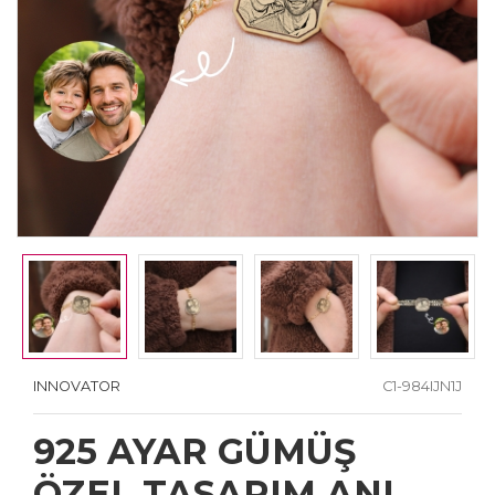
INNOVATOR
C1-984IJN1J
925 AYAR GÜMÜŞ
ÖZEL TASARIM ANI