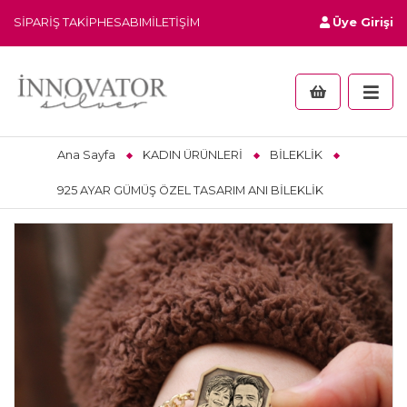
SIPARIŞ TAKIP
HESABIM
İLETIŞIM
Üye Girişi
Ana Sayfa
KADIN ÜRÜNLERİ
BİLEKLİK
925 AYAR GÜMÜŞ ÖZEL TASARIM ANI BİLEKLİK