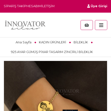
SIPARIŞ TAKIP
HESABIM
İLETIŞIM
Üye Girişi
Ana Sayfa
KADIN ÜRÜNLERİ
BİLEKLİK
925 AYAR GÜMÜŞ PİXAR TASARIM ZİNCİRLİ BİLEKLİK