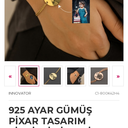
«
»
INNOVATOR
C1-800K42H4
925 AYAR GÜMÜŞ
PİXAR TASARIM