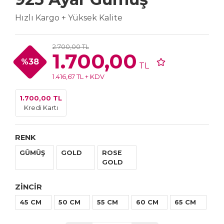
Hızlı Kargo + Yüksek Kalite
2.700,00 TL
1.700,00
%38
TL
1.416,67 TL + KDV
1.700,00 TL
Kredi Kartı
RENK
GÜMÜŞ
GOLD
ROSE
GOLD
ZİNCİR
45 CM
50 CM
55 CM
60 CM
65 CM