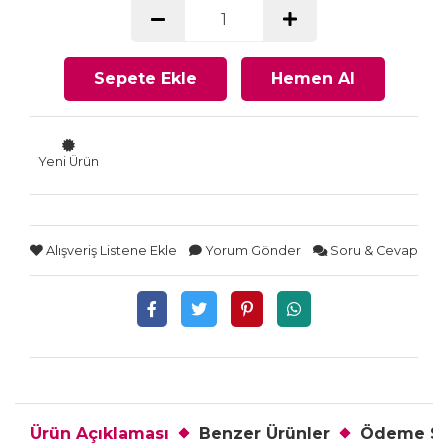
Sepete Ekle
Hemen Al
Yeni Ürün
Alışveriş Listene Ekle
Yorum Gönder
Soru & Cevap
Ürün Açıklaması
Benzer Ürünler
Ödeme Se