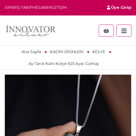
SIPARIŞ TAKIP
HESABIM
İLETIŞIM
Üye Girişi
Ana Sayfa
KADIN ÜRÜNLERİ
KOLYE
Ay Tarot Kartı Kolye 925 Ayar Gümüş